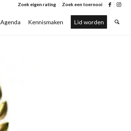
Zoek eigen rating
Zoek een toernooi
Agenda
Kennismaken
Lid worden