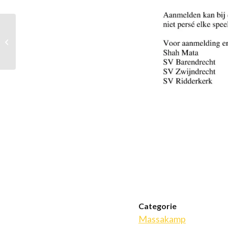
Dordrecht 2 –
Barendrecht/IJ’monde
1: Een concert in grote
tert...
Categorie
Massakamp