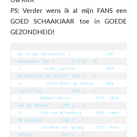
PS: Verder wens ik al mijn FANS een
GOED SCHAAKJAAR toe in GOEDE
GEZONDHEID!
ma 14 dec Barendrecht 1            1747 - 
Messemaker 1847 3        1778 3½ - 4½

1.        Feike Liefrink           2055 - 
Bernhard van der Knijff  1847 1  - 0

2.        Tjerk-Peter de Bruijn    1836 - 
Leslie Tjoo              1831 ½  - ½

3.        Robbert Meijer           1776 - Henk 
van der Wosten      1797 1  - 0

4.        Rien van Wilgenburg      1698 - Henk 
de Kleijnen         1740 0  - 1

5.        Jan-Peter van Sprang     1782 - Kees 
Vermijn             1757 0  - 1
