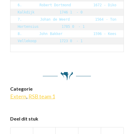
6.        Robert Dortmond          1672 - Diko 
Kalkdijk            1746 1  - 0

7.        Johan de Weerd           1564 - Ton 
Hortensius           1785 0  - 1

8.        John Bakker              1596 - Kees 
Vellekoop           1723 0  - 1
Categorie
Extern
,
RSB team 1
Deel dit stuk