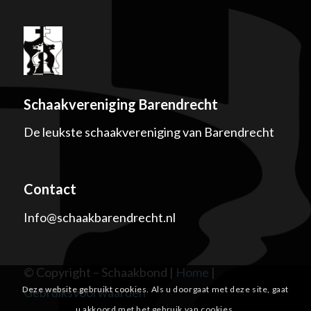
Schaakvereniging Barendrecht
De leukste schaakvereniging van Barendrecht
Contact
Info@schaakbarendrecht.nl
© Copyright – Schaakbond |
Home
|
Deze website gebruikt cookies. Als u doorgaat met deze site, gaat
Gebruiksvoorwaarden
u akkoord met het gebruik van cookies.