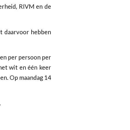
verheid, RIVM en de
ant daarvoor hebben
ten per persoon per
met wit en één keer
aten. Op maandag 14
.