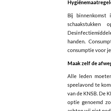
Hygiënemaatregelen
Bij binnenkomst 
schaakstukken o
Desinfectiemiddele
handen. Consumpti
consumptie voor j
Maak zelf de afweg
Alle leden moete
speelavond te kome
van de KNSB. De KN
optie genoemd zoa
achten wij niet nod