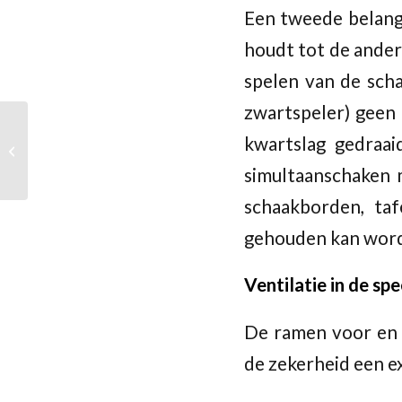
Een tweede belangr
houdt tot de ander
spelen van de scha
zwartspeler) geen 
kwartslag gedraai
Geslaagd Online Test
Toernooi
simultaanschaken m
schaakborden, ta
gehouden kan wor
Ventilatie in de sp
De ramen voor en 
de zekerheid een ex