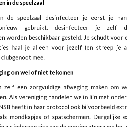
 in de speelzaal
in de speelzaal desinfecteer je eerst je han
pnieuw gebruikt, desinfecteer je zelf d
n worden beschikbaar gesteld. Je schudt voor e
es haal je alleen voor jezelf (en streep je 
e clubgenoot mee.
ing om wel of niet te komen
n zelf een zorgvuldige afweging maken om we
n. Als vereniging handelen we in lijn met onde
SB heeft in haar protocol ook bijvoorbeeld extr
ls mondkapjes of spatschermen. Dergelijke e
ig als iedereen zich aan de overige afspraken hou