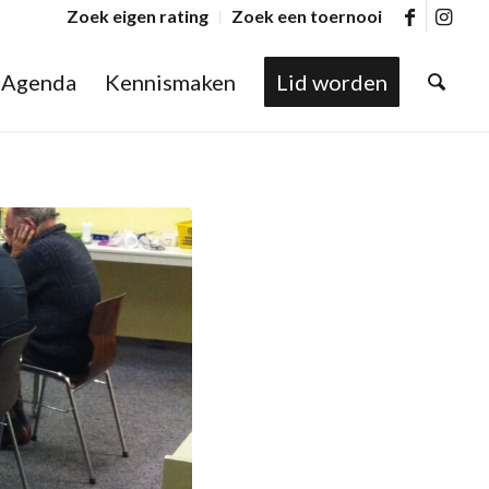
Zoek eigen rating
Zoek een toernooi
Agenda
Kennismaken
Lid worden