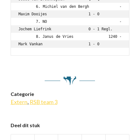
	6. Michiel van den Bergh             - 
Maxim Dooijes                   1 - 0

	7. NO                                - 
Jochem Liefrink                 0 - 1 Regl.

	8. Janus de Vries               1240 - 
Mark Vankan                     1 - 0
Categorie
Extern
,
RSB team 3
Deel dit stuk