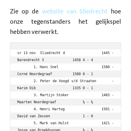
Zie op de
website van Sliedrecht
hoe
onze tegenstanders het gelijkspel
hebben verwerkt.
vr 13 nov  Sliedrecht 4                 1445 - 
Barendrecht 3              1458 4 - 4

	1. Hans Snel                    1580 - 
Corné Noordegraaf          1580 0 - 1

	2. Peter de Voogd v/d Straaten       - 
Karim Dib                  1335 0 - 1

	3. Martijn Stoker               1483 - 
Maarten Noordegraaf             ½ - ½

	4. Henri Hartog                 1501 - 
David van Zessen                1 - 0

	5. Mark van Hulst               1421 - 
Josse van Broekhuysen           ½ - ½
