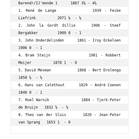
Barendr/IJ'monde 1      1867 3½ - 4½

1. René de Lange           1939 - Feike 
Liefrink          2071 ½  - ½

2. John la Gordt Dillie    1906 - Steef 
Bergakker         1909 0  - 1

3. John Onderdelinden      1861 - Iroy Ockeloen           
1906 0  - 1

4. Bram Steijn             1981 - Robbert 
Meijer          1870 1  - 0

5. David Mesman            1868 - Bert Drolenga           
1858 ½  - ½

6. Hans van Calmthout      1829 - André Coenen            
1840 0  - 1

7. Roel Warnik             1884 - Tjerk-Peter 
de Bruijn   1832 ½  - ½

8. Theo van der Sluis      1820 - Jean-Peter 
van Sprang   1653 1  - 0