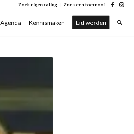
Zoek eigen rating
Zoek een toernooi
Agenda
Kennismaken
Lid worden