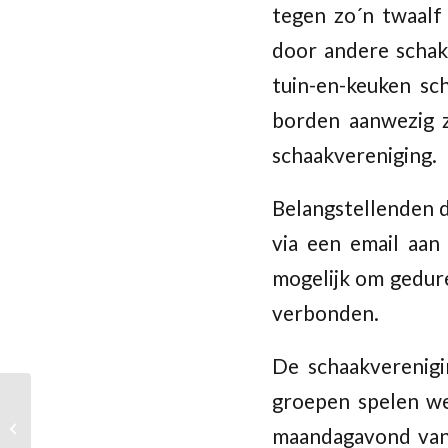
tegen zo´n twaalf
door andere schake
tuin-en-keuken sc
borden aanwezig 
schaakvereniging.
Belangstellenden 
via een email aa
mogelijk om gedure
verbonden.
De schaakverenigi
groepen spelen we
Een mooie prestatie
maandagavond van 
van Lisa