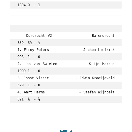
   Dordrecht V2            - Barendrecht        
839  3½ - ½

1. Elroy Peters            - Jochem Liefrink    
998  1  - 0

2. Leo van Swieten         - Stijn Makkus       
1009 1  - 0

3. Joost Visser            - Edwin Kraaijeveld  
529  1  - 0

4. Aart Harms              - Stefan Wijnbelt    
821  ½  - ½