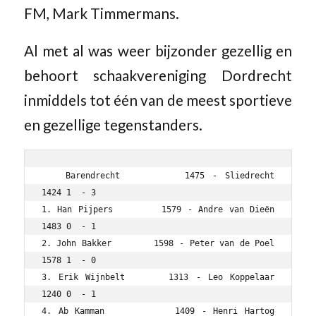
FM, Mark Timmermans.
Al met al was weer bijzonder gezellig en
behoort schaakvereniging Dordrecht
inmiddels tot één van de meest sportieve
en gezellige tegenstanders.
   Barendrecht        1475 - Sliedrecht         
1424 1  - 3

1. Han Pijpers        1579 - Andre van Dieën    
1483 0  - 1

2. John Bakker        1598 - Peter van de Poel  
1578 1  - 0

3. Erik Wijnbelt      1313 - Leo Koppelaar      
1240 0  - 1

4. Ab Kamman          1409 - Henri Hartog       