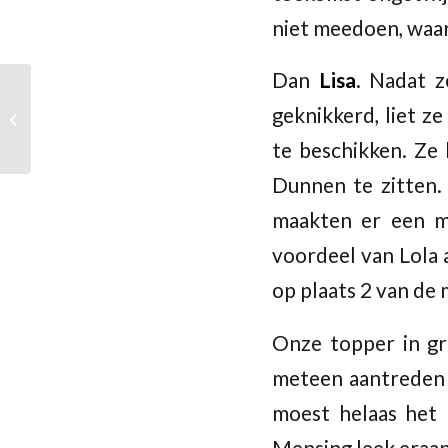
niet meedoen, waar
Dan
Lisa
. Nadat 
geknikkerd, liet z
Gezellig!
te beschikken. Ze
Dunnen te zitten.
maakten er een mo
voordeel van Lola 
op plaats 2 van de 
Onze topper in g
meteen aantreden t
moest helaas het 
Mensing leek eraan