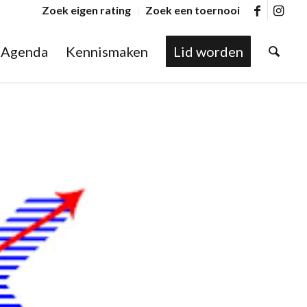
Zoek eigen rating
Zoek een toernooi
Agenda
Kennismaken
Lid worden