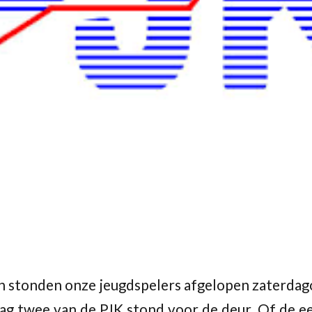
————————————–
n stonden onze jeugdspelers afgelopen zaterdag
Dag twee van de PJK stond voor de deur. Of de e