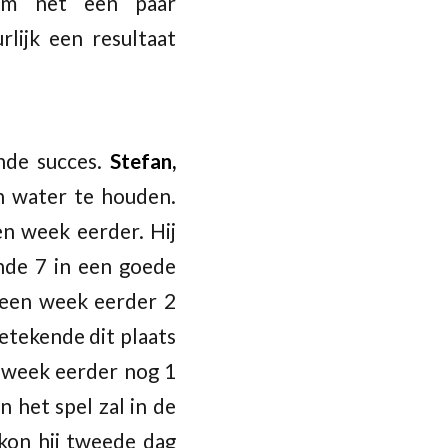
wam net een paar
lijk een resultaat
nde succes.
Stefan,
n water te houden.
en week eerder. Hij
onde 7 in een goede
s een week eerder 2
etekende dit plaats
n week eerder nog 1
 het spel zal in de
 kon hij tweede dag