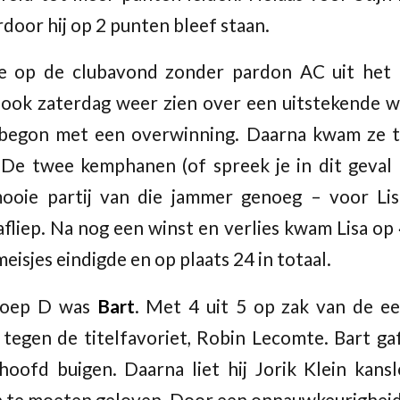
door hij op 2 punten bleef staan.
ze op de clubavond zonder pardon AC uit het 
e ook zaterdag weer zien over een uitstekende w
 begon met een overwinning. Daarna kwam ze 
 De twee kemphanen (of spreek je in dit geval
oie partij van die jammer genoeg – voor Lis
afliep. Na nog een winst en verlies kwam Lisa op 
meisjes eindigde en op plaats 24 in totaal.
roep D was
Bart
. Met 4 uit 5 op zak van de ee
egen de titelfavoriet, Robin Lecomte. Bart gaf
hoofd buigen. Daarna liet hij Jorik Klein kans
 te moeten geloven. Door een onnauwkeurigheid 