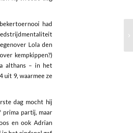
bekertoernooi had
edstrijdmentaliteit
tegenover Lola den
 over kempkippen?)
a althans – in het
4 uit 9, waarmee ze
rste dag mocht hij
 prima partij, maar
loos en ook Adrian
in het eindspel gaf