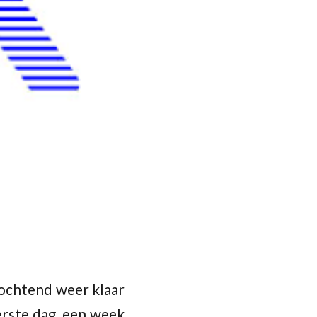
ochtend weer klaar
erste dag, een week