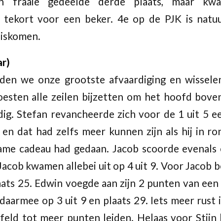
n fraaie gedeelde derde plaats, maar k
tekort voor een beker. 4e op de PJK is natuur
uiskomen.
ar)
den we onze grootste afvaardiging en wissele
esten alle zeilen bijzetten om het hoofd bove
dig. Stefan revancheerde zich voor de 1 uit 5 e
 en dat had zelfs meer kunnen zijn als hij in r
 dame cadeau had gedaan. Jacob scoorde evenal
Jacob kwamen allebei uit op 4 uit 9. Voor Jacob b
aats 25. Edwin voegde aan zijn 2 punten van ee
aarmee op 3 uit 9 en plaats 29. Iets meer rust in
eld tot meer punten leiden. Helaas voor Stijn