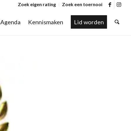
Zoek eigen rating
Zoek een toernooi
Agenda
Kennismaken
Lid worden