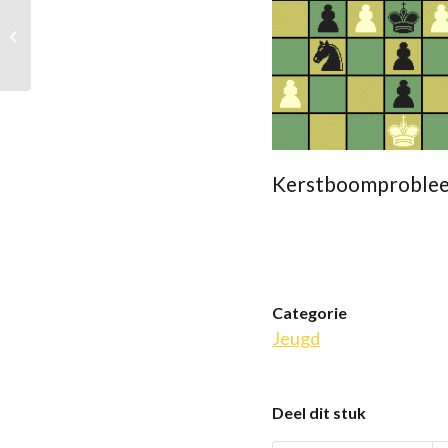
Klim-Op
jeugdschaaktoernooi
Kerstboomprobleem: 
Categorie
Jeugd
Deel dit stuk