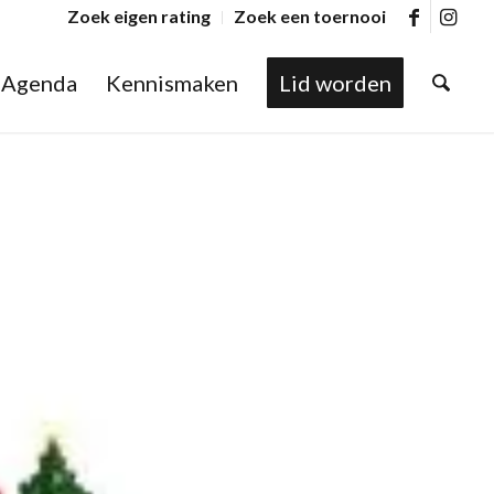
Zoek eigen rating
Zoek een toernooi
Agenda
Kennismaken
Lid worden