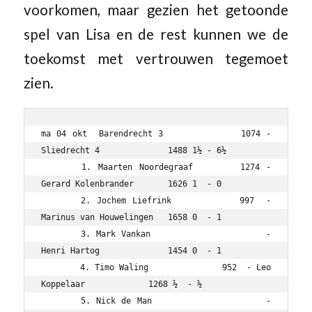
voorkomen, maar gezien het getoonde
spel van Lisa en de rest kunnen we de
toekomst met vertrouwen tegemoet
zien.
ma 04 okt  Barendrecht 3             1074 - 
Sliedrecht 4              1488 1½ - 6½

	1. Maarten Noordegraaf       1274 - 
Gerard Kolenbrander       1626 1  - 0

	2. Jochem Liefrink           997  - 
Marinus van Houwelingen   1658 0  - 1

	3. Mark Vankan                    - 
Henri Hartog              1454 0  - 1

	4. Timo Waling               952  - Leo 
Koppelaar             1268 ½  - ½

	5. Nick de Man                    - 