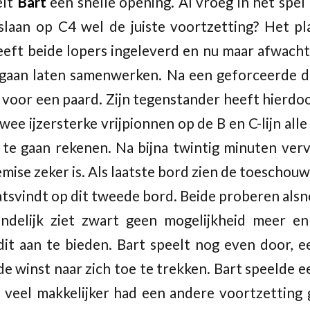
elt
Bart
een snelle opening. Al vroeg in het spel
slaan op C4 wel de juiste voortzetting? Het pla
heeft beide lopers ingeleverd en nu maar afwach
gaan laten samenwerken. Na een geforceerde d
n voor een paard. Zijn tegenstander heeft hierdoo
ee ijzersterke vrijpionnen op de B en C-lijn all
te gaan rekenen. Na bijna twintig minuten vervo
mise zeker is. Als laatste bord zien de toeschouw
tsvindt op dit tweede bord. Beide proberen alsno
eindelijk ziet zwart geen mogelijkheid meer en
it aan te bieden. Bart speelt nog even door, e
e winst naar zich toe te trekken. Bart speelde e
 veel makkelijker had een andere voortzetting