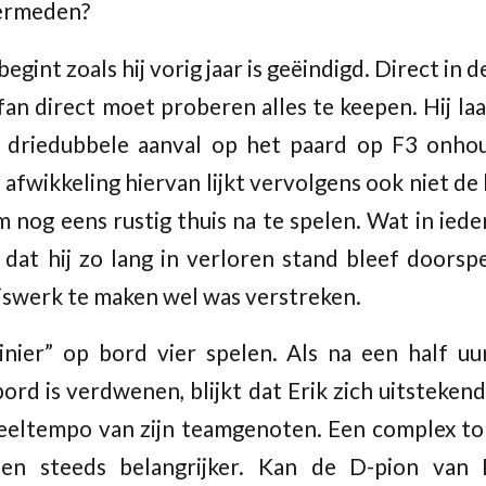
vermeden?
begint zoals hij vorig jaar is geëindigd. Direct in
an direct moet proberen alles te keepen. Hij la
 driedubbele aanval op het paard op F3 onho
 afwikkeling hiervan lijkt vervolgens ook niet de
 nog eens rustig thuis na te spelen. Wat in iede
s dat hij zo lang in verloren stand bleef doorsp
iswerk te maken wel was verstreken.
inier” op bord vier spelen. Als na een half uu
bord is verdwenen, blijkt dat Erik zich uitsteken
eltempo van zijn teamgenoten. Een complex tor
n steeds belangrijker. Kan de D-pion van 