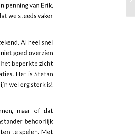
n penning van Erik,
dat we steeds vaker
tekend. Al heel snel
 niet goed overzien
e het beperkte zicht
ties. Het is Stefan
jn wel erg sterk is!
onnen, maar of dat
enstander behoorlijk
tten te spelen. Met