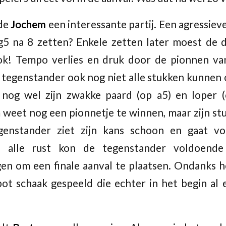
lde
Jochem
een interessante partij. Een agressiev
g5 na 8 zetten? Enkele zetten later moest de
ok! Tempo verlies en druk door de pionnen va
n tegenstander ook nog niet alle stukken kunnen
nog wel zijn zwakke paard (op a5) en loper (
weet nog een pionnetje te winnen, maar zijn st
genstander ziet zijn kans schoon en gaat v
n alle rust kon de tegenstander voldoend
n om een finale aanval te plaatsen. Ondanks h
ot schaak gespeeld die echter in het begin al 