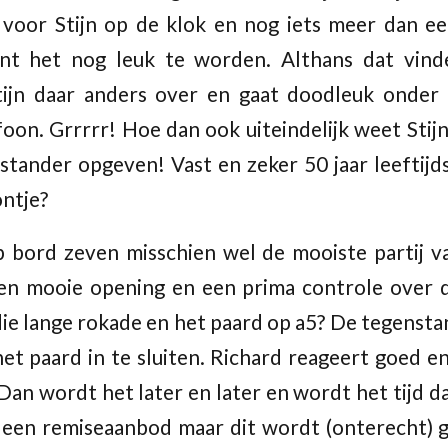
 voor Stijn op de klok en nog iets meer dan ee
int het nog leuk te worden. Althans dat vind
tijn daar anders over en gaat doodleuk onder t
foon. Grrrrr! Hoe dan ook uiteindelijk weet Stij
stander opgeven! Vast en zeker 50 jaar leeftijds
ntje?
p bord zeven misschien wel de mooiste partij v
en mooie opening en een prima controle over d
die lange rokade en het paard op a5? De tegenstan
t paard in te sluiten. Richard reageert goed en
. Dan wordt het later en later en wordt het tijd d
 een remiseaanbod maar dit wordt (onterecht) 