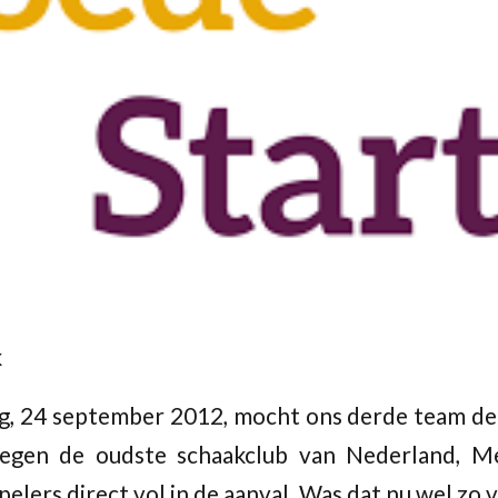
k
 24 september 2012, mocht ons derde team de s
Tegen de oudste schaakclub van Nederland, M
elers direct vol in de aanval. Was dat nu wel zo 