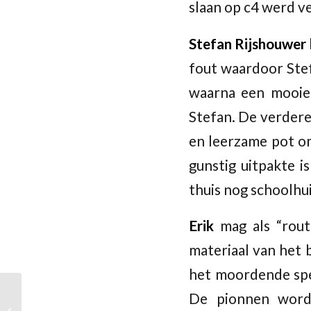
slaan op c4 werd 
Stefan Rijshouwer
fout waardoor Stef
waarna een mooie
Stefan. De verdere
en leerzame pot om
gunstig uitpakte i
thuis nog schoolhu
Erik
mag als “rout
materiaal van het 
het moordende spe
De pionnen worde
Ouderavond