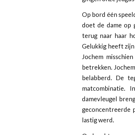
Op bord één spee
doet de dame op 
terug naar haar h
Gelukkig heeft zij
Jochem misschien 
betrekken. Jochem 
belabberd. De te
matcombinatie. I
damevleugel brenge
geconcentreerde p
lastig werd.