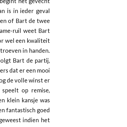
 begint het gevecht
n is in ieder geval
ten of Bart de twee
ame-ruil weet Bart
r wel een kwaliteit
e troeven in handen.
lgt Bart de partij,
ers dat er een mooi
g de volle winst er
 speelt op remise,
en klein kansje was
en fantastisch goed
 geweest indien het