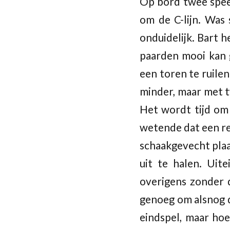
Op bord twee spe
om de C-lijn. Was 
onduidelijk. Bart 
paarden mooi kan 
een toren te ruile
minder, maar met tw
Het wordt tijd om 
wetende dat een re
schaakgevecht plaa
uit te halen. Uit
overigens zonder d
genoeg om alsnog d
eindspel, maar hoe