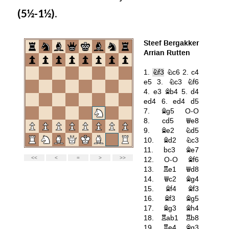
(5½-1½)
.