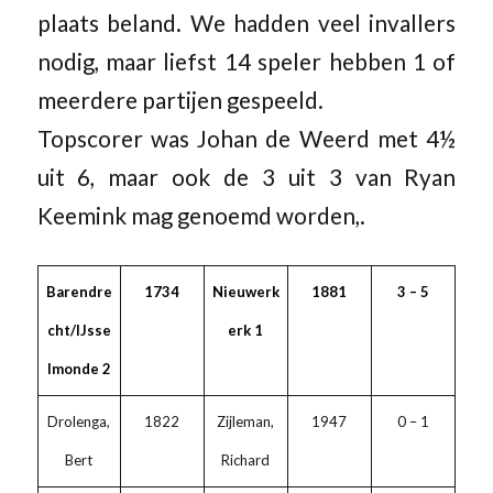
plaats beland. We hadden veel invallers
nodig, maar liefst 14 speler hebben 1 of
meerdere partijen gespeeld.
Topscorer was Johan de Weerd met 4½
uit 6, maar ook de 3 uit 3 van Ryan
Keemink mag genoemd worden,.
Barendre
1734
Nieuwerk
1881
3 – 5
cht/IJsse
erk 1
lmonde
2
Drolenga,
1822
Zijleman,
1947
0 – 1
Bert
Richard