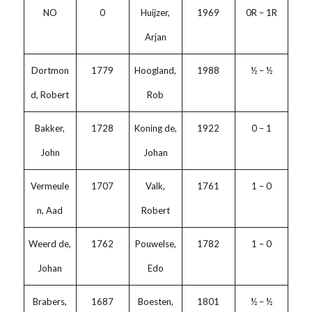
NO
0
Huijzer,
1969
0R – 1R
Arjan
Dortmon
1779
Hoogland,
1988
½ – ½
d, Robert
Rob
Bakker,
1728
Koning de,
1922
0 – 1
John
Johan
Vermeule
1707
Valk,
1761
1 – 0
n, Aad
Robert
Weerd de,
1762
Pouwelse,
1782
1 – 0
Johan
Edo
Brabers,
1687
Boesten,
1801
½ – ½