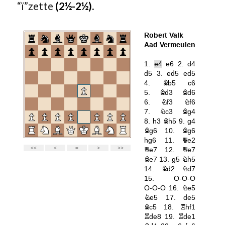
“ï”zette
(2½-2½).