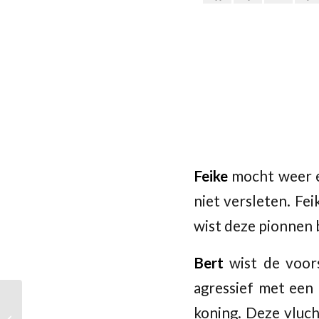
Feike
mocht weer ee
niet versleten. Fe
wist deze pionnen 
Bert
wist de voor
agressief met een
Geen jeugdschaak
koning. Deze vluch
tijdens de