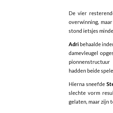
De vier resteren
overwinning, maar 
stond ietsjes minde
Adri
behaalde inder
damevleugel opges
pionnenstructuur
hadden beide spele
Hierna sneefde
St
slechte vorm resul
gelaten, maar zijn