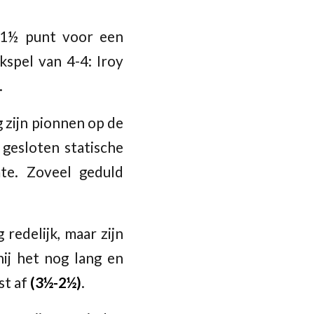
 1½ punt voor een
kspel van 4-4: Iroy
.
 zijn pionnen op de
gesloten statische
te. Zoveel geduld
 redelijk, maar zijn
hij het nog lang en
st af
(3½-2½)
.