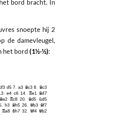
het bord bracht. In
vres snoepte hij 2
op de damevleugel,
n het bord
(1½-½)
: