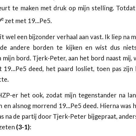
eurt te maken met druk op mijn stelling. Totda
e
9
zet met 19…Pe5.
t wel een bijzonder verhaal aan vast. Ik liep na 
 de andere borden te kijken en wist dus niet
mijn bord. Tjerk-Peter, aan het bord naast mij, w
 19…Pe5 deed, het paard losliet, toen pas zijn
tte.
HZP-er het ook, zodat mijn tegenstander na lan
 en alsnog morrend 19…Pe5 deed. Hierna was het
s na de partij door Tjerk-Peter bijgepraat, ander
ezeten
(3-1)
: