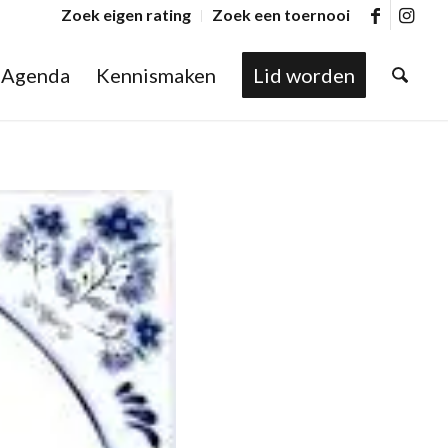
Zoek eigen rating
Zoek een toernooi
Agenda
Kennismaken
Lid worden