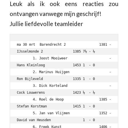
Leuk als ik ook eens reacties zou
ontvangen vanwege mijn geschrijf!
Jullie liefdevolle teamleider
ma 30 mrt  Barendrecht 2               1381 - 
IJsselmonde 2               1385 7½ - ½

	1. Joost Mooiweer                   - 
Hans Kleinloog              1453 1  - 0

	2. Marinus Huijgen                  - 
Ron Bijleveld               1335 1  - 0

	3. Dick Korteland                   - 
Cock Louwerens              1423 ½  - ½

	4. Roel de Hoop                1385 - 
Stefan Korstman             1415 1  - 0

	5. Jan van Vlijmen             1352 - 
David van Heusden                1  - 0

	6. Freek Kunst                 1406 - 