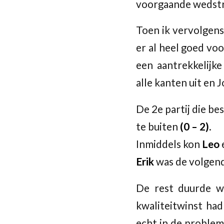
voorgaande wedstrij
Toen ik vervolgens
er al heel goed voo
een aantrekkelijke
alle kanten uit en J
De 2e partij die be
te buiten
(0 – 2)
.
Inmiddels kon
Leo
Erik
was de volgend
De rest duurde w
kwaliteitwinst had
echt in de proble