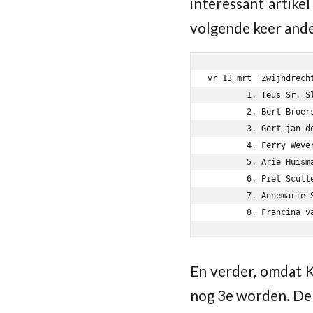
interessant artike
volgende keer ander
vr 13 mrt  Zwijndrech
	1. Teus Sr. Slotboom           1430 - Johan de Weerd              1596 1  - 0

	2. Bert Broerse                1533 - Joost Mooiweer                   1  - 0

	3. Gert-jan den Heeten         1473 - Corne Noordegraaf                0  - 1

	4. Ferry Wever                      - Dick Korteland                   0  - 1

	5. Arie Huisman                1180 - Roel de Hoop                1385 0  - 1

	6. Piet Sculler                     - Jan van Vlijmen             1352 ½  - ½

	7. Annemarie Slotboom          1192 - Leo van Praag               1620 ½  - ½

En verder, omdat K
nog 3e worden. De 