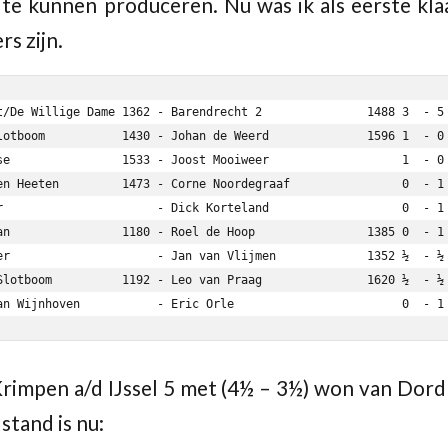
l te kunnen produceren. Nu was ik als eerste kla
s zijn.
t/De Willige Dame 1362 - Barendrecht 2               1488 3  - 5

rimpen a/d IJssel 5 met (4½ – 3½) won van Dor
stand is nu: