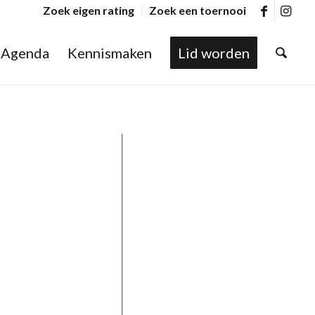
Zoek eigen rating
Zoek een toernooi
Agenda
Kennismaken
Lid worden