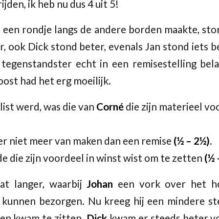
den, ik heb nu dus 4 uit 5!
 een rondje langs de andere borden maakte, st
r, ook Dick stond beter, evenals Jan stond iets 
 tegenstandster echt in een remisestelling be
oost had het erg moeilijk.
slist werd, was die van
Corné
die zijn materieel vo
er niet meer van maken dan een remise
(½ – 2½)
.
e die zijn voordeel in winst wist om te zetten
(½ 
at langer, waarbij
Johan
een vork over het 
 kunnen bezorgen. Nu kreeg hij een mindere ste
men kwam te zitten.
Dick
kwam er steeds beter voo