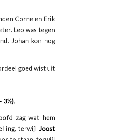
onden Corne en Erik
beter. Leo was tegen
land. Johan kon nog
ordeel goed wist uit
– 3½)
.
hoofd zag wat hem
lling, terwijl
Joost
r te staan, terwijl