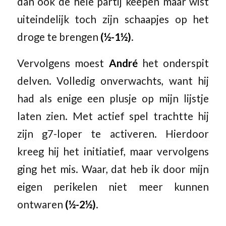
dan ook de hele partij keepen maar wist
uiteindelijk toch zijn schaapjes op het
droge te brengen
(½-1½)
.
Vervolgens moest
André
het onderspit
delven. Volledig onverwachts, want hij
had als enige een plusje op mijn lijstje
laten zien. Met actief spel trachtte hij
zijn g7-loper te activeren. Hierdoor
kreeg hij het initiatief, maar vervolgens
ging het mis. Waar, dat heb ik door mijn
eigen perikelen niet meer kunnen
ontwaren
(½-2½)
.