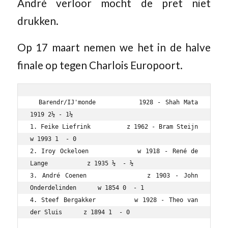
André verloor mocht de pret niet
drukken.
Op 17 maart nemen we het in de halve
finale op tegen Charlois Europoort.
  Barendr/IJ'monde          1928 - Shah Mata                 
1919 2½ - 1½

1. Feike Liefrink          z 1962 - Bram Steijn             
w 1993 1  - 0

2. Iroy Ockeloen           w 1918 - René de 
Lange           z 1935 ½  - ½

3. André Coenen            z 1903 - John 
Onderdelinden      w 1854 0  - 1

4. Steef Bergakker         w 1928 - Theo van 
der Sluis      z 1894 1  - 0