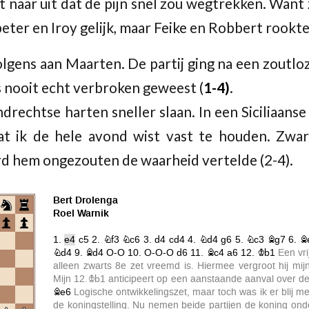
t naar uit dat de pijn snel zou wegtrekken. Want
beter en Iroy gelijk, maar Feike en Robbert rookt
lgens aan Maarten. De partij ging na een zoutloz
s nooit echt verbroken geweest (
1-4)
.
drechtse harten sneller slaan. In een Siciliaanse
at ik de hele avond wist vast te houden. Zwart
rd hem ongezouten de waarheid vertelde (2-4).