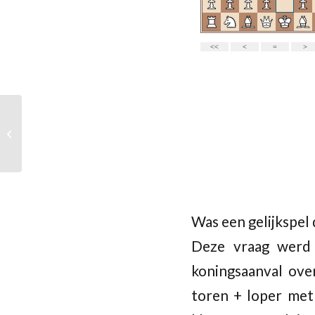
Barendrecht /
IJsselmonde 1 –
PASCAL 1: Punteren
Was een gelijkspel
Deze vraag werd
koningsaanval ove
toren + loper met 