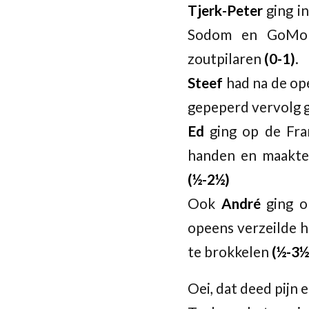
Tjerk-Peter
ging i
Sodom en GoMorr
zoutpilaren
(0-1)
.
Steef
had na de ope
gepeperd vervolg
Ed
ging op de Fra
handen en maakte 
(½-2½)
Ook
André
ging o
opeens verzeilde h
te brokkelen
(½-3½
Oei, dat deed pijn 