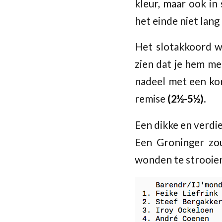
kleur, maar ook in
het einde niet lang
Het slotakkoord 
zien dat je hem me
nadeel met een kor
remise
(2½-5½)
.
Een dikke en verdi
Een Groninger zou
wonden te strooien 