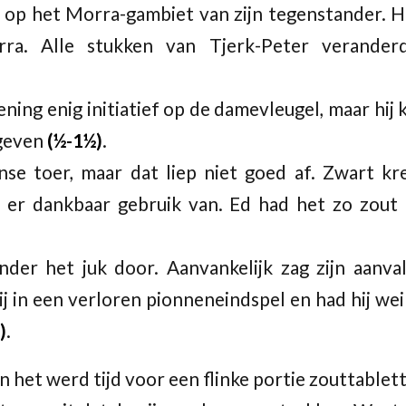
n op het Morra-gambiet van zijn tegenstander. 
a. Alle stukken van Tjerk-Peter veranderd
ning enig initiatief op de damevleugel, maar hij 
 geven
(½-1½)
.
nse toer, maar dat liep niet goed af. Zwart kr
er dankbaar gebruik van. Ed had het zo zout
nder het juk door. Aanvankelijk zag zijn aanva
ij in een verloren pionneneindspel en had hij wei
)
.
en het werd tijd voor een flinke portie zouttablet