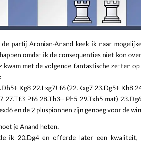
de partij Aronian-Anand keek ik naar mogelijk
 happen omdat ik de consequenties niet kon ove
tz kwam met de volgende fantastische zetten op 
:
.Dh5+ Kg8 22.Lxg7! f6 (22.Kxg7 23.Dg5+ Kh8 2
7 27.Tf3 Pf6 28.Th3+ Ph5 29.Txh5 mat) 23.Dg6
xd6 en de 2 pluspionnen zijn genoeg voor de win
 moet je Anand heten.
lde ik 20.Dg4 en offerde later een kwaliteit, 