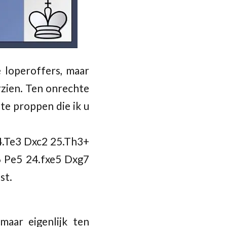
e loperoffers, maar
rzien. Ten onrechte
te proppen die ik u
4.Te3 Dxc2 25.Th3+
 Pe5 24.fxe5 Dxg7
st.
maar eigenlijk ten