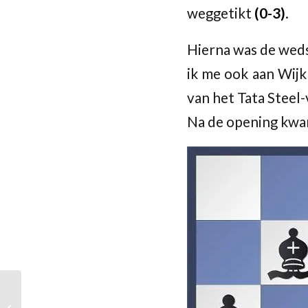
weggetikt
(0-3)
.
Hierna was de weds
ik me ook aan Wijk
van het Tata Steel-
Na de opening kwam
Barendrecht 1 –
Krimpen a/d IJssel 2: