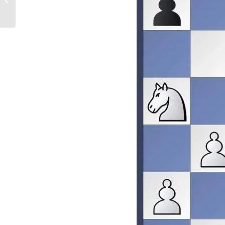
Een heel leuk
verjaardagpartij...