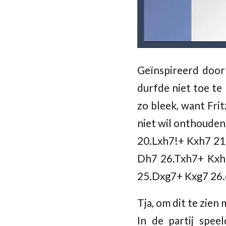
Geïnspireerd door 
durfde niet toe te
zo bleek, want Fri
niet wil onthouden
20.Lxh7!+ Kxh7 21
Dh7 26.Txh7+ Kxh
25.Dxg7+ Kxg7 26.e
Tja, om dit te zien
In de partij spee