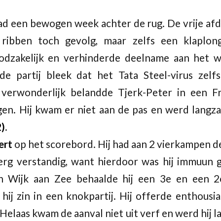
ad een bewogen week achter de rug. De vrije afda
 ribben toch gevolg, maar zelfs een klaplo
odzakelijk en verhinderde deelname aan het 
de partij bleek dat het Tata Steel-virus zelfs
 verwonderlijk belandde Tjerk-Peter in een F
gen. Hij kwam er niet aan de pas en werd langz
2)
.
ert
op het scorebord. Hij had aan 2 vierkampen 
erg verstandig, want hierdoor was hij immuun
 In Wijk aan Zee behaalde hij een 3e en een 2
ij zin in een knokpartij. Hij offerde enthousi
 Helaas kwam de aanval niet uit verf en werd hij 