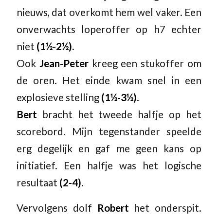
nieuws, dat overkomt hem wel vaker. Een
onverwachts loperoffer op h7 echter
niet
(1½-2½)
.
Ook
Jean-Peter
kreeg een stukoffer om
de oren. Het einde kwam snel in een
explosieve stelling
(1½-3½)
.
Bert
bracht het tweede halfje op het
scorebord. Mijn tegenstander speelde
erg degelijk en gaf me geen kans op
initiatief. Een halfje was het logische
resultaat
(2-4)
.
Vervolgens dolf
Robert
het onderspit.