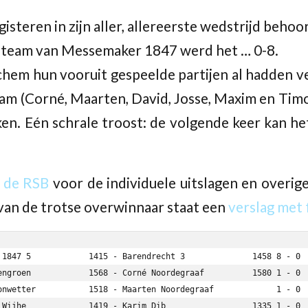
isteren in zijn aller, allereerste wedstrijd behoo
e team van Messemaker 1847 werd het … 0-8.
hem hun vooruit gespeelde partijen al hadden ve
eam (Corné, Maarten, David, Josse, Maxim en Tim
n. Eén schrale troost: de volgende keer kan he
 de RSB
voor de individuele uitslagen en overige
van de trotse overwinnaar staat een
verslag met 
 1847 5            1415 - Barendrecht 3              1458 8 - 0
