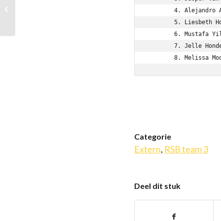
Open Waalwijks
	4. Alejandro Acuna              1493 - David van Zessen                1 - 0

Snelschaakkampioenschap
	5. Liesbeth Hondelink           1400 - Josse van Broekhuysen           1 - 0

	6. Mustafa Yilmaz                    - Maxim Dooijes                   1 - 0

	7. Jelle Hondelink              1147 - Jochem Liefrink                 1 - 0

	8. Melissa M
Categorie
Extern
,
RSB team 3
Deel dit stuk