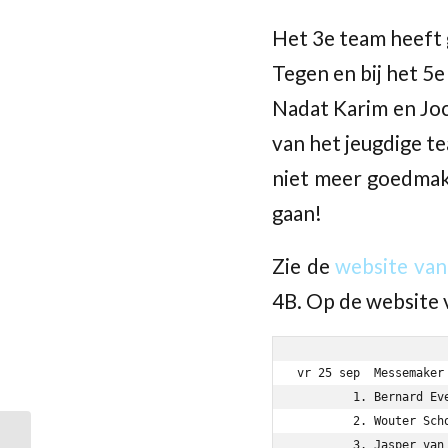
Het 3e team heeft g
Tegen en bij het 5
Nadat Karim en Joc
van het jeugdige t
niet meer goedmake
gaan!
Zie de
website van
4B. Op de website 
vr 25 sep  Messemaker
	1. Bernard Evengroen            1568 - Corné Noordegraaf          1580 1 - 0

	2. Wouter Schonwetter           1518 - Maarten Noordegraaf             1 - 0

	3. Jasper van Wijhe             1419 - Karim Dib                  1335 1 - 0
