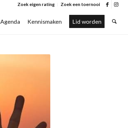
Zoek eigen rating
Zoek een toernooi
Agenda
Kennismaken
Lid worden